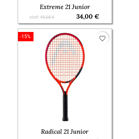
Extreme 21 Junior
34,00 €
statt
40,00 €
-15%
favorite_border
Radical 21 Junior