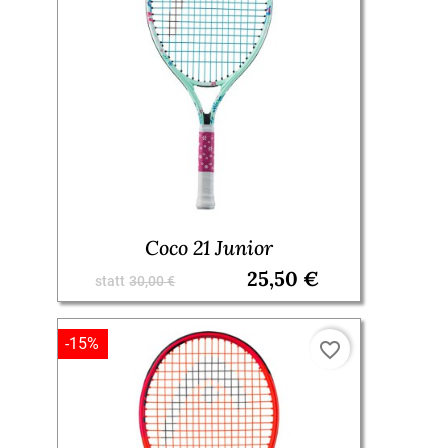
Coco 21 Junior
25,50 €
statt
30,00 €
-15%
favorite_border