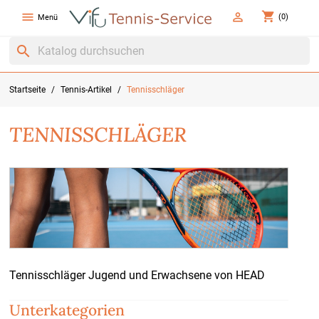
shopping_cart


(0)
Menü
search
Startseite
Tennis-Artikel
Tennisschläger
TENNISSCHLÄGER
Tennisschläger Jugend und Erwachsene von HEAD
Unterkategorien