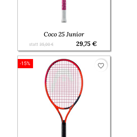
Coco 25 Junior
29,75 €
statt
35,00 €
-15%
favorite_border