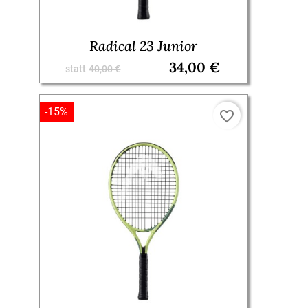
Radical 23 Junior
34,00 €
statt
40,00 €
-15%
favorite_border