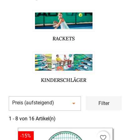
RACKETS
KINDERSCHLÄGER
Preis (aufsteigend)

Filter
1 - 8 von 16 Artikel(n)
-15%
favorite_border