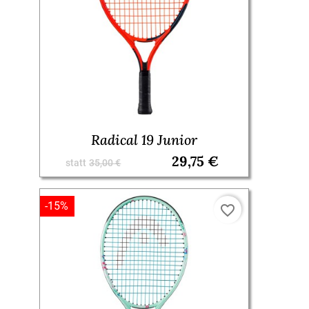
Radical 19 Junior
29,75 €
statt
35,00 €
-15%
favorite_border