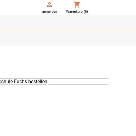

shopping_cart
anmelden
Warenkorb
(0)