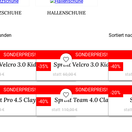
ZSCHUHE
HALLENSCHUHE
Sortiert na
funden
SONDERPREIS!
SONDERPREIS!
favorite_border
 Velcro 3.0 Kids MNNR
Sprint Velcro 3.0 Kids BNBK
-35%
-40%
35,75 €
39,00 €
0 €
statt
60,00 €
stat
SONDERPREIS!
SONDERPREIS!
-20%
favorite_border
t Pro 4.5 Clay RDDB
Sprint Team 4.0 Clay MVLI
-40%
54,00 €
66,00 €
0 €
statt
110,00 €
stat


Vorschau
Vorschau