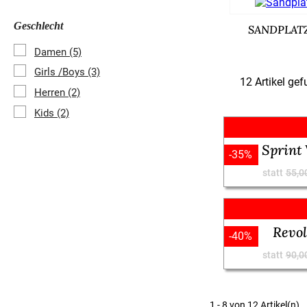
Geschlecht
SANDPLAT
Damen
(5)
Girls /Boys
(3)
12 Artikel ge
Herren
(2)
Kids
(2)
Sprint
-35%
statt
55,0
Revol
-40%
statt
90,0
1 - 8 von 12 Artikel(n)