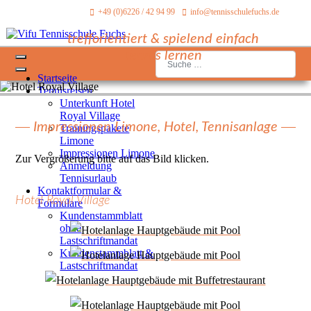
+49 (0)6226 / 42 94 99
info@tennisschulefuchs.de
trefforientiert & spielend einfach
Tennis lernen
Suchen
Startseite
Tennisreisen
Unterkunft Hotel
Royal Village
Impressionen Limone, Hotel, Tennisanlage
Trainingspakete
Limone
Impressionen Limone
Zur Vergrößerung bitte auf das Bild klicken.
Anmeldung
Tennisurlaub
Kontaktformular &
Hotel Royal Village
Formulare
Kundenstammblatt
ohne
Lastschriftmandat
Kundenstammblatt &
Lastschriftmandat