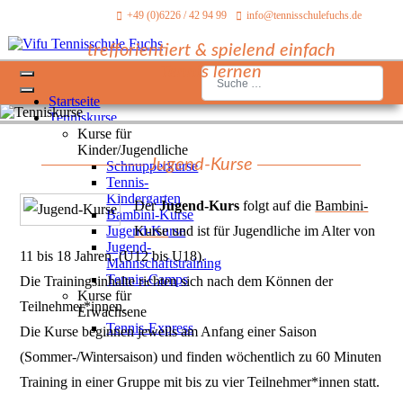
+49 (0)6226 / 42 94 99
info@tennisschulefuchs.de
trefforientiert & spielend einfach
Tennis lernen
Suchen
Startseite
Tenniskurse
Kurse für
Kinder/Jugendliche
Jugend-Kurse
Schnupperkurse
Tennis-
Kindergarten
Der
Jugend-Kurs
folgt auf die
Bambini-
Bambini-Kurse
Jugend-Kurse
Kurse
und ist für Jugendliche im Alter von
Jugend-
11 bis 18 Jahren. (U12 bis U18).
Mannschaftstraining
Tennis-Camps
Die Trainingsinhalte richten sich nach dem Können der
Kurse für
Teilnehmer*innen.
Erwachsene
Tennis-Express
Die Kurse beginnen jeweils am Anfang einer Saison
(Sommer-/Wintersaison) und finden wöchentlich zu 60 Minuten
Training in einer Gruppe mit bis zu vier Teilnehmer*innen statt.