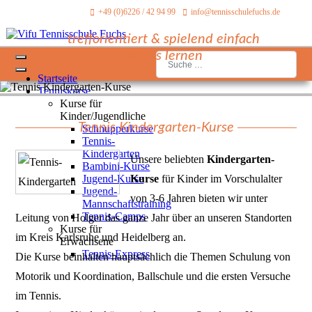
+49 (0)6226 / 42 94 99
info@tennisschulefuchs.de
trefforientiert & spielend einfach
Tennis lernen
Suchen
Startseite
Tenniskurse
Kurse für
Kinder/Jugendliche
Tennis Kindergarten-Kurse
Schnupperkurse
Tennis-
Kindergarten
Unsere beliebten
Kindergarten-
Bambini-Kurse
Jugend-Kurse
Kurse
für Kinder im Vorschulalter
Jugend-
von 3-6 Jahren bieten wir unter
Mannschaftstraining
Tennis-Camps
Leitung von Holger das ganze Jahr über an unseren Standorten
Kurse für
im Kreis Karlsruhe und Heidelberg an.
Erwachsene
Tennis-Express
Die Kurse beinhalten hauptsächlich die Themen Schulung von
Motorik und Koordination, Ballschule und die ersten Versuche
im Tennis.