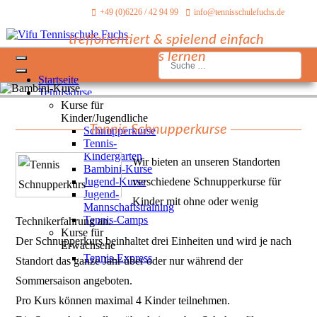
+49 (0)6226 / 42 94 99
info@tennisschulefuchs.de
trefforientiert & spielend einfach
Tennis lernen
Suchen
Startseite
Tenniskurse
Kurse für
Kinder/Jugendliche
Tennis Schnupperkurse
Schnupperkurse
Tennis-
Kindergarten
Wir bieten an unseren Standorten
Bambini-Kurse
Jugend-Kurse
verschiedene Schnupperkurse für
Jugend-
Kinder mit ohne oder wenig
Mannschaftstraining
Tennis-Camps
Technikerfahrung an.
Kurse für
Der Schnupperkurs beinhaltet drei Einheiten und wird je nach
Erwachsene
Tennis-Express
Standort das ganze Jahr über oder nur während der
Sommersaison angeboten.
Pro Kurs können maximal 4 Kinder teilnehmen.